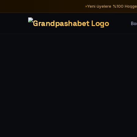
Yeni üyelere %100 Hoşge
Bo