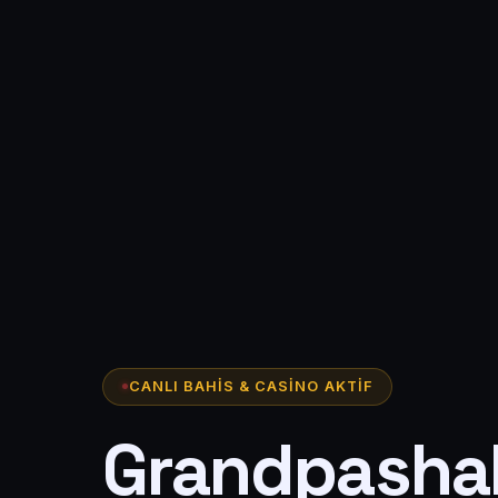
CANLI BAHIS & CASINO AKTIF
Grandpashab