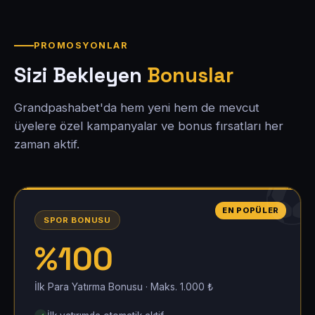
PROMOSYONLAR
Sizi Bekleyen
Bonuslar
Grandpashabet'da hem yeni hem de mevcut
üyelere özel kampanyalar ve bonus fırsatları her
zaman aktif.
EN POPÜLER
SPOR BONUSU
%100
İlk Para Yatırma Bonusu · Maks. 1.000 ₺