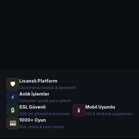
Lisanslı Platform
🛡️
Uluslararası lisanslı & denetimli
Anlık İşlemler
⚡
Saniyeler içinde para çekimi
SSL Güvenli
Mobil Uyumlu
🔒
📱
256-bit şifreleme koruması
iOS & Android uygulaması
1000+ Oyun
🎰
Slot, masa & canlı casino