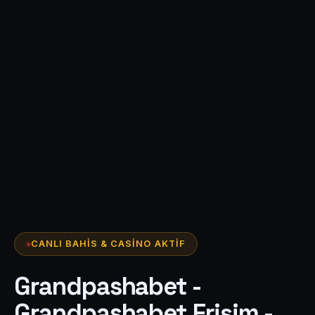
CANLI BAHIS & CASINO AKTIF
Grandpashabet -
Grandpashabet Erişim -