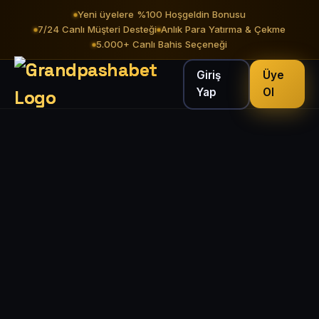
Yeni üyelere %100 Hoşgeldin Bonusu
7/24 Canlı Müşteri Desteği
Anlık Para Yatırma & Çekme
5.000+ Canlı Bahis Seçeneği
Giriş
Üye
Yap
Ol