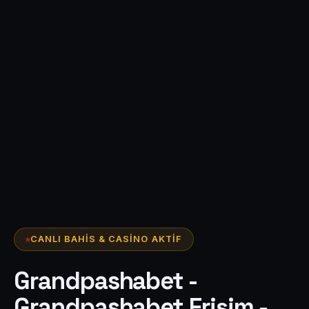
CANLI BAHIS & CASINO AKTIF
Grandpashabet -
Grandpashabet Erişim -