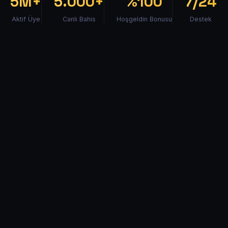
5M+
5.000+
%100
7/24
Aktif Üye
Canlı Bahis
Hoşgeldin Bonusu
Destek