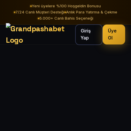
Yeni üyelere %100 Hoşgeldin Bonusu
7/24 Canlı Müşteri Desteği
Anlık Para Yatırma & Çekme
5.000+ Canlı Bahis Seçeneği
Giriş
Üye
Yap
Ol