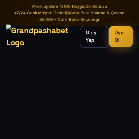
Yeni üyelere %100 Hoşgeldin Bonusu
7/24 Canlı Müşteri Desteği
Anlık Para Yatırma & Çekme
5.000+ Canlı Bahis Seçeneği
Giriş
Üye
Yap
Ol