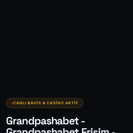
CANLI BAHIS & CASINO AKTIF
Grandpashabet -
Grandpashabet Erişim -