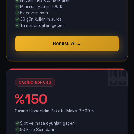
İlk yatırımda otomatik aktif
Minimum yatırım 100 ₺
5x çevrim şartı
30 gün kullanım süresi
Tüm spor dalları geçerli
Bonusu Al →

CASINO BONUSU
%150
Casino Hoşgeldin Paketi · Maks. 2.500 ₺
Slot ve masa oyunları geçerli
50 Free Spin dahil