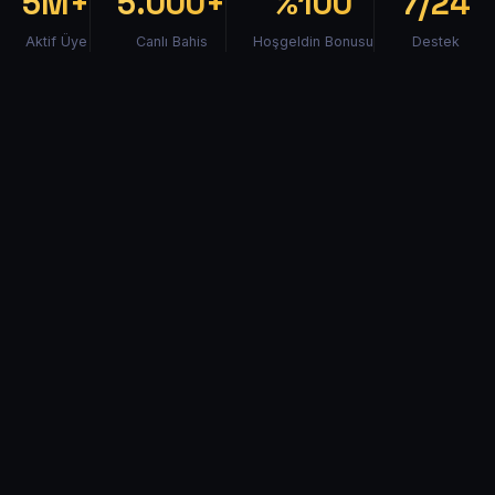
5M+
5.000+
%100
7/24
Aktif Üye
Canlı Bahis
Hoşgeldin Bonusu
Destek