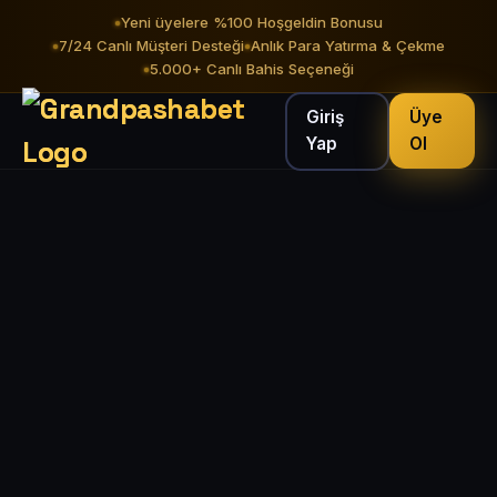
Yeni üyelere %100 Hoşgeldin Bonusu
7/24 Canlı Müşteri Desteği
Anlık Para Yatırma & Çekme
5.000+ Canlı Bahis Seçeneği
Giriş
Üye
Yap
Ol